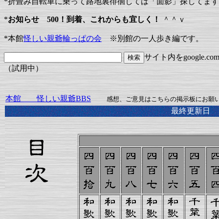
*折畳み自転車に乗って路地裏徘徊しては「面影」探してます
*
お知らせ 500！到着、これからも宜しく！
＾＾ｖ
*本館
怪しい親爺輪っぱの会
※別館の一人歩き編です。
サイト内をgoogle.
（試用中）
本館 怪しい親爺BBS
感想、ご意見はこちらの掲示板にお願
最終更新日 2